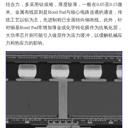
结合力，多采用钛或铬，厚度较薄，一般在0.05至0.15微
米。金属布线层则是Bond Pad与核心电路连通的通道，传
统工艺以铝为主，先进制程已全面转向铜布线。此外，针
对铜基Bond Pad常增加薄金或化学钝化膜作为抗氧化层，
大功率芯片则可能引入镍层作为应力缓冲，以缓解机械应
力和热应力的影响。