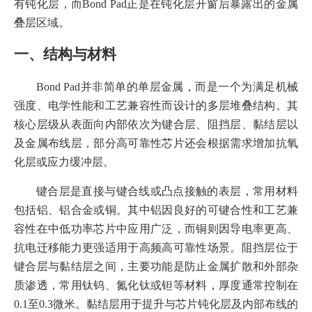
有钝化层，而Bond Pad正是在钝化层开窗后暴露出的金属
叠层区域。
一、结构与材料
Bond Pad并非简单的单层金属，而是一个为满足机械
强度、电学性能和工艺兼容性而设计的多层堆叠结构。其
核心层级从表面向内部依次为键合层、阻挡层、黏结层以
及金属布线层，部分高可靠性芯片还会根据需求增加抗氧
化层或应力缓冲层。
键合层是直接与键合线或凸点接触的表层，常用材料
包括铝、铝合金或铜。其中铝因良好的可键合性和工艺兼
容性在中低功率芯片中应用广泛，而铜则因导电率更高、
抗电迁移能力更强适用于高频高可靠性场景。阻挡层位于
键合层与黏结层之间，主要功能是防止金属扩散和外部杂
质渗透，常用钛钨、氮化钛或钽等材料，厚度通常控制在
0.1至0.3微米。黏结层用于提升与芯片钝化层及内部布线的