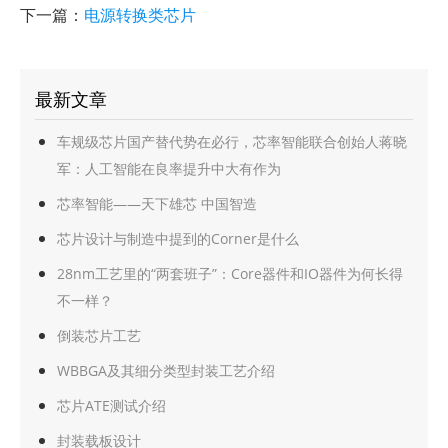
下一篇：
电源转换类芯片
最新文章
车规级芯片国产替代势在必行，芯率智能联合创始人蒋晓
军：人工智能在良率提升中大有作为
芯率智能——天下雄芯 中国智造
芯片设计与制造中提到的Corner是什么
28nm工艺里的“两套班子”：Core器件和IO器件为何长得
不一样？
倒装芯片工艺
WBBGA及其细分类型封装工艺介绍
芯片ATE测试介绍
封装载板设计