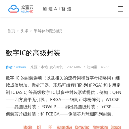
首页
>
头条
>
半导体制造知识
数字IC的高级封装
作者：admin
来源：本站 发布时间：2023-08-17 访问量：4577
数字 IC 的封装选项（以及相关的流行词和首字母缩略词）继
续成倍增加。微处理器、现场可编程门阵列 (FPGA) 和专用定
制 IC (ASIC) 等高级数字 IC 以多种封装形式提供，例如：QFN
——四方扁平无引线； FBGA——细间距球栅阵列； WLCSP
——晶圆级封装； FOWLP——扇出晶圆级封装； fcCSP——
倒装芯片级封装；和 FCBGA——倒装芯片球栅阵列封装。